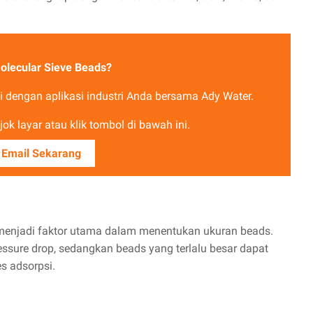
olecular Sieve Beads?
 dengan aplikasi industri Anda bersama Ady Water.
ok layar atau klik tombol di bawah ini.
 Email Sekarang
 menjadi faktor utama dalam menentukan ukuran beads.
essure drop, sedangkan beads yang terlalu besar dapat
s adsorpsi.