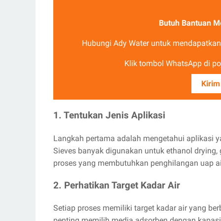
Butuh Bantuan Me
Hubungi Ady Water untuk mendapatkan r
Klik tombol WhatsApp di poj
Kirim
1. Tentukan Jenis Aplikasi
Langkah pertama adalah mengetahui aplikasi y
Sieves banyak digunakan untuk ethanol drying, g
proses yang membutuhkan penghilangan uap air 
2. Perhatikan Target Kadar Air
Setiap proses memiliki target kadar air yang be
penting memilih media adsorben dengan kapasit