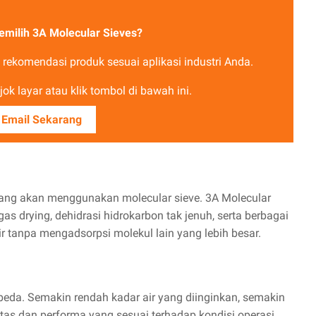
milih 3A Molecular Sieves?
ekomendasi produk sesuai aplikasi industri Anda.
ok layar atau klik tombol di bawah ini.
 Email Sekarang
ang akan menggunakan molecular sieve. 3A Molecular
as drying, dehidrasi hidrokarbon tak jenuh, serta berbagai
tanpa mengadsorpsi molekul lain yang lebih besar.
rbeda. Semakin rendah kadar air yang diinginkan, semakin
as dan performa yang sesuai terhadap kondisi operasi.