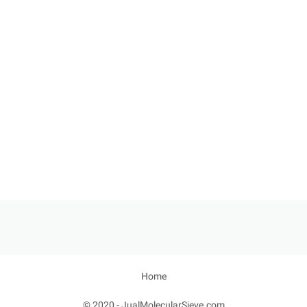
Home
© 2020 -
JualMolecularSieve.com