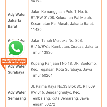
40194
Jalan Kemanggisan Pulo 1, No. 6,
Ady Water
RT/RW 01/08, Kelurahan Pal Merah,
Jakarta
Kecamatan Pal Merah, Jakarta Barat,
Barat
11480
Ady Water
Jalan Tanah Merdeka No. 80B,
Jakarta
RT.15/RW.5 Rambutan, Ciracas, Jakarta
Timur
Timur 13830
Kupang Panjaan I No.18, DR. Soetomo,
Ady Water
Kec. Tegalsari, Kota Surabaya, Jawa
Surabaya
Timur 60264
Jl. Palma Raya No.33 Blok 8C, RT 009
Ady Water
RW 016, Sendangmulyo, Kec.
Semarang
Tembalang, Kota Semarang, Jawa
Tengah 50272