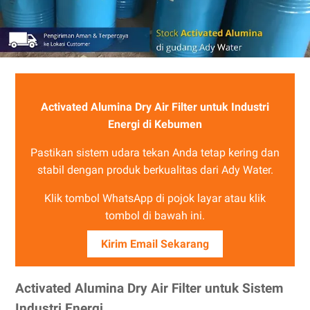
Activated Alumina Dry Air Filter untuk Industri
Energi di Kebumen
Pastikan sistem udara tekan Anda tetap kering dan
stabil dengan produk berkualitas dari Ady Water.
Klik tombol WhatsApp di pojok layar atau klik
tombol di bawah ini.
Kirim Email Sekarang
Activated Alumina Dry Air Filter untuk Sistem
Industri Energi