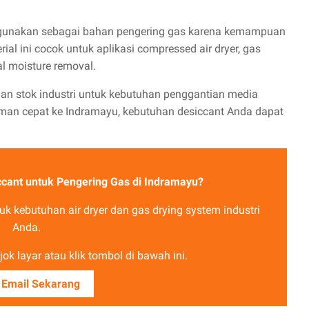
 digunakan sebagai bahan pengering gas karena kemampuan
rial ini cocok untuk aplikasi compressed air dryer, gas
al moisture removal.
an stok industri untuk kebutuhan penggantian media
man cepat ke Indramayu, kebutuhan desiccant Anda dapat
ccant untuk Pengering Gas di Indramayu?
uk kebutuhan air dryer dan gas drying system industri
Anda.
ok layar atau klik tombol di bawah ini.
 Email Sekarang