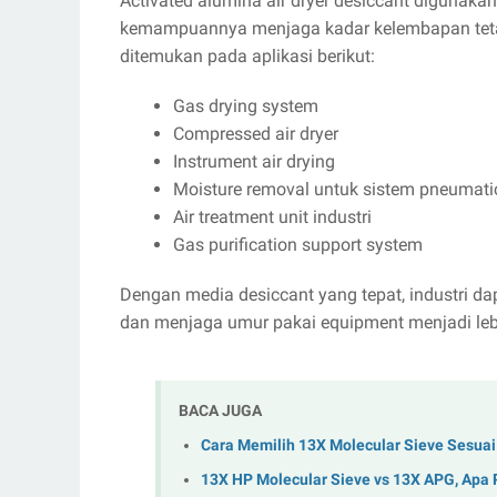
Activated alumina air dryer desiccant digunaka
kemampuannya menjaga kadar kelembapan tet
ditemukan pada aplikasi berikut:
Gas drying system
Compressed air dryer
Instrument air drying
Moisture removal untuk sistem pneumati
Air treatment unit industri
Gas purification support system
Dengan media desiccant yang tepat, industri 
dan menjaga umur pakai equipment menjadi leb
BACA JUGA
Cara Memilih 13X Molecular Sieve Sesuai
13X HP Molecular Sieve vs 13X APG, Apa