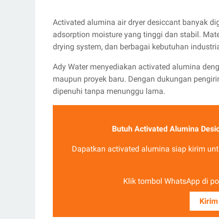
Activated alumina air dryer desiccant banyak
adsorption moisture yang tinggi dan stabil. Mate
drying system, dan berbagai kebutuhan industri
Ady Water menyediakan activated alumina deng
maupun proyek baru. Dengan dukungan pengiri
dipenuhi tanpa menunggu lama.
Butuh Activated Alumina Desi
Dapatkan activated alumina siap kirim unt
Klik tombol WhatsApp di poj
Kirim